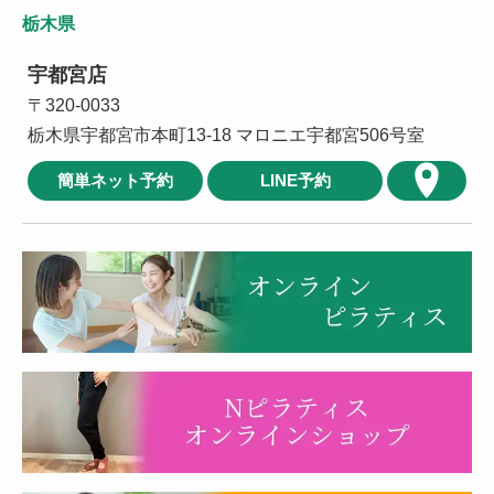
栃木県
宇都宮店
〒320-0033
栃木県宇都宮市本町13-18 マロニエ宇都宮506号室
簡単ネット予約
LINE予約