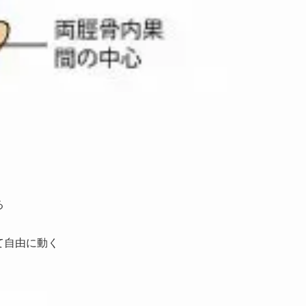
る
て自由に動く