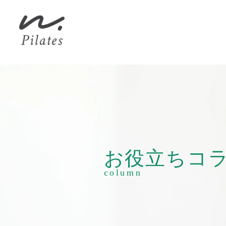
お役立ち
コ
column