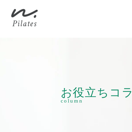
お役立ち
コ
column