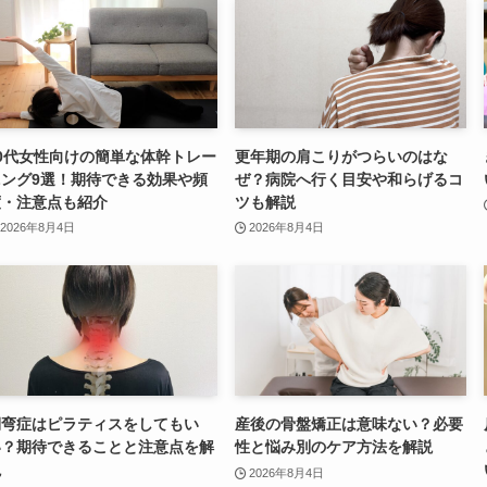
0代女性向けの簡単な体幹トレー
更年期の肩こりがつらいのはな
ニング9選！期待できる効果や頻
ぜ？病院へ行く目安や和らげるコ
度・注意点も紹介
ツも解説
2026年8月4日
2026年8月4日
側弯症はピラティスをしてもい
産後の骨盤矯正は意味ない？必要
い？期待できることと注意点を解
性と悩み別のケア方法を解説
説
2026年8月4日