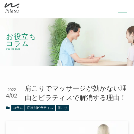
お役立ち
コラム
column
肩こりでマッサージが効かない理
2022
4/02
由とピラティスで解消する理由！
コラム
症状別ピラティス
肩こり