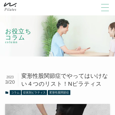
お役立ち
コラム
column
変形性股関節症でやってはいけな
2023
3/20
い４つのリスト！Nピラティス
コラム
症状別ピラティス
変形性股関節症