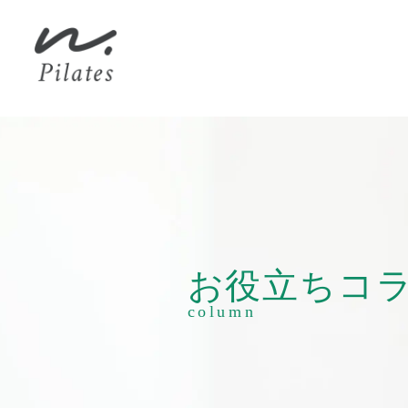
お役立ち
コ
column