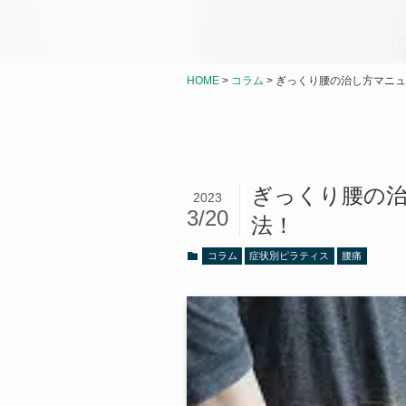
HOME
>
コラム
>
ぎっくり腰の治し方マニュ
ぎっくり腰の
2023
3/20
法！
コラム
症状別ピラティス
腰痛