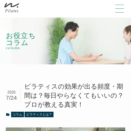
お役立ち
コラム
column
ピラティスの効果が出る頻度・期
2026
間は？毎日やらなくてもいいの？
7/24
プロが教える真実！
コラム
ピラティスとは？